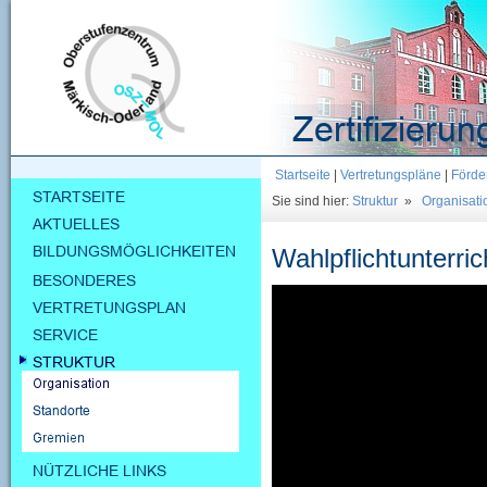
Startseite
|
Vertretungspläne
|
Förde
Sie sind hier:
Struktur
»
Organisati
Wahlpflichtunterri