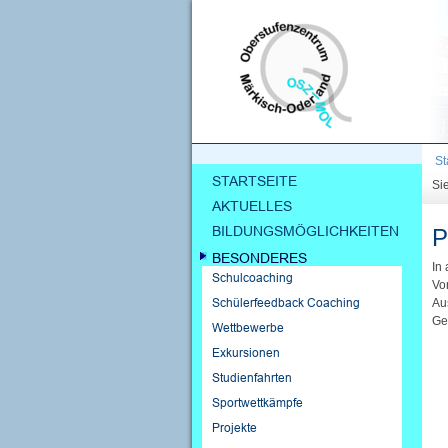
St
Sie
P
In
Vo
Au
Ge